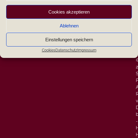
|
Cookies akzeptieren
|
Ablehnen
|
Search
Einstellungen speichern
W
-
Cookies
Datenschutz
Impressum
-
Neueste Kommentare
P
A
v
-