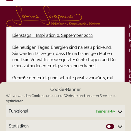
Skip
Open
Close
to
content
mobile
mobile
menu
menu
Dienstags – Inspiration 6. September 2022
P
Die heutigen Tages-Energien sind nahezu prickelnd.
Sie werden Dir zeigen, dass Deine bisherigen Mühen
und Dein Vorwärtsstreben jetzt Früchte tragen und Du
einen zufriedenen Erfolg verzeichnen kannst.
Genieße den Erfolg und schreite positiv vorwärts, mit
nicht immer allzu viel Ehrgeiz. Vergesse nicht, dass
Cookie-Banner
Freude, Freizeit und Pausen zum Erfolg dazugehören.
Wir verwenden Cookies, um unsere Website und unseren Service zu
optimieren.
Herzlichst
Funktional
Immer aktiv
Deine Sabina-Seraphina
Statistiken
Statistik