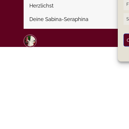
F
Herzlichst
Deine Sabina-Seraphina
S
C