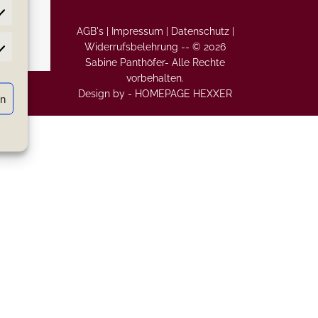
AGB's |
Impressum |
Datenschutz |
Widerrufsbelehrung
--
© 2026
atistiken
Sabine Panthöfer- Alle Rechte
vorbehalten.
Design by -
HOMEPAGE HEXXER
rn