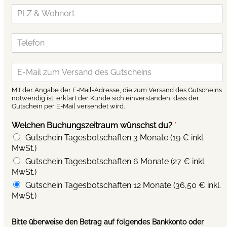
e
P
s
*
L
n
Z
u
T
&
m
e
W
m
l
o
e
E
e
h
r
m
f
n
*
a
o
o
Mit der Angabe der E-Mail-Adresse, die zum Versand des Gutscheins
i
n
notwendig ist, erklärt der Kunde sich einverstanden, dass der
r
Gutschein per E-Mail versendet wird.
l
*
t
*
*
Welchen Buchungszeitraum wünschst du?
*
Gutschein Tagesbotschaften 3 Monate (19 € inkl.
MwSt.)
Gutschein Tagesbotschaften 6 Monate (27 € inkl.
MwSt.)
Gutschein Tagesbotschaften 12 Monate (36,50 € inkl.
MwSt.)
Bitte überweise den Betrag auf folgendes Bankkonto oder