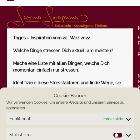
Skip
Open
Close
to
content
mobile
mobile
menu
menu
Tages – Inspiration vom 22. März 2022
P
Welche Dinge stressen Dich aktuell am meisten?
Mache eine Liste mit allen Dingen, welche Dich
momentan einfach nur stressen.
Identifiziere diese Stressfaktoren und finde Wege, sie
loszuwerden.
Cookie-Banner
Herzlichst
Wir verwenden Cookies, um unsere Website und unseren Service zu
optimieren.
Deine Sabina-Seraphina
Funktional
Immer aktiv
Statistiken
Statistik