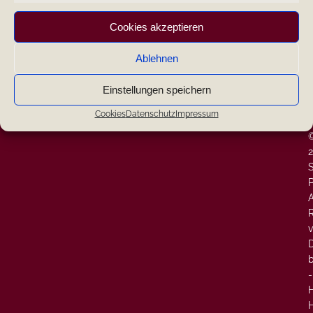
|
Cookies akzeptieren
|
Ablehnen
Search
|
Einstellungen speichern
W
-
Neueste Kommentare
Cookies
Datenschutz
Impressum
-
P
A
v
-