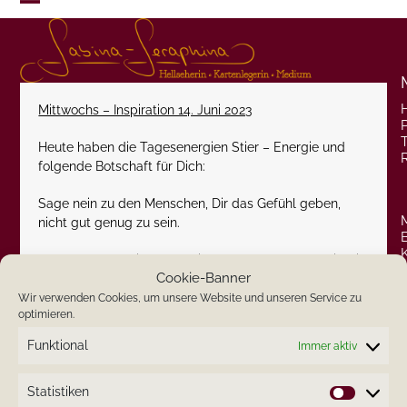
Skip
Open
Close
to
content
mobile
mobile
menu
menu
Mittwochs – Inspiration 14. Juni 2023
P
Heute haben die Tagesenergien Stier – Energie und
folgende Botschaft für Dich:
Sage nein zu den Menschen, Dir das Gefühl geben,
nicht gut genug zu sein.
Gehe sanft und liebevoll mit den Menschen um, die Dir
Cookie-Banner
zeigen, wie wichtig Du für sie und Dich bist.
Wir verwenden Cookies, um unsere Website und unseren Service zu
optimieren.
In diesem Sinne wünsche ich Dir einen schönen
Mittwoch.
Funktional
Immer aktiv
Herzlichst
Statistiken
Statistik