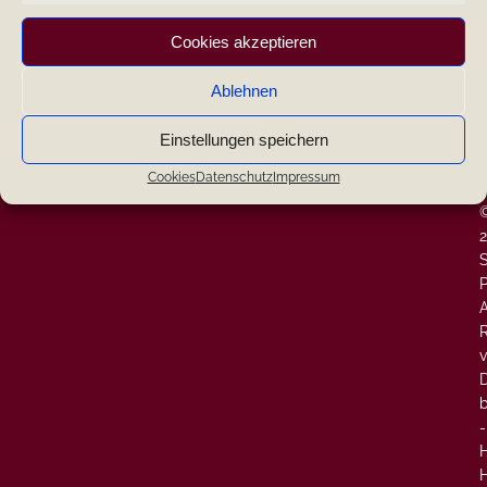
|
Cookies akzeptieren
Neueste Kommentare
|
Ablehnen
|
Einstellungen speichern
W
-
Cookies
Datenschutz
Impressum
-
P
A
v
-