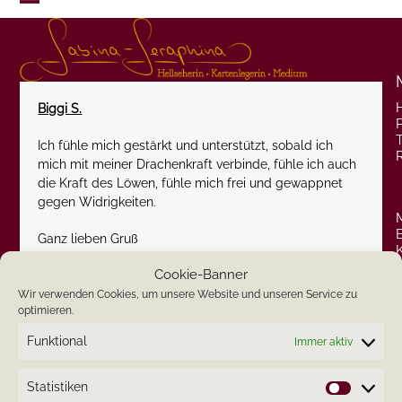
Skip
Open
Close
to
content
mobile
mobile
menu
menu
Biggi S.
P
Ich fühle mich gestärkt und unterstützt, sobald ich
mich mit meiner Drachenkraft verbinde, fühle ich auch
die Kraft des Löwen, fühle mich frei und gewappnet
gegen Widrigkeiten.
Ganz lieben Gruß
Cookie-Banner
Wir verwenden Cookies, um unsere Website und unseren Service zu
optimieren.
Funktional
Immer aktiv
Statistiken
Statistik
Search