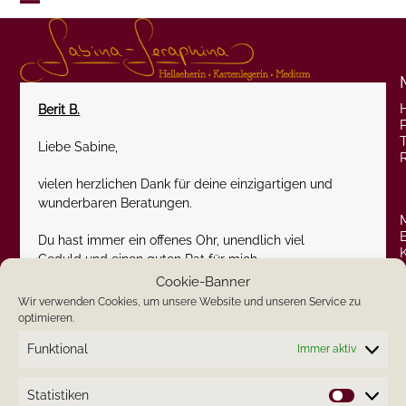
Skip
Open
Close
to
content
mobile
mobile
menu
menu
Berit B.
P
Liebe Sabine,
vielen herzlichen Dank für deine einzigartigen und
wunderbaren Beratungen.
Du hast immer ein offenes Ohr, unendlich viel
Geduld und einen guten Rat für mich.
Cookie-Banner
Deine Beratungen gehen sehr in die Tiefe, sind explizit
Wir verwenden Cookies, um unsere Website und unseren Service zu
und genau.
optimieren.
Funktional
Immer aktiv
Du hast mir vor einiger Zeit gesagt, dass ich
bezüglich des Ausweises Probleme bei einer
Urlaubsreise bekomme, aber die Situation lösen
Statistiken
Statistik