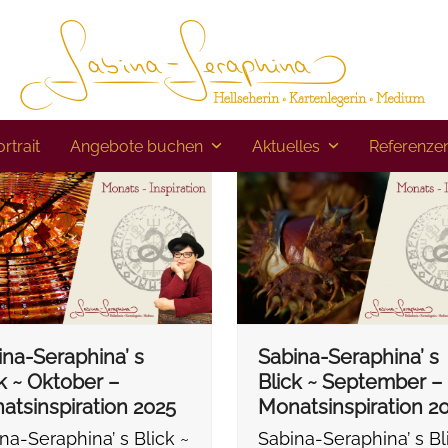
rtrait
Angebote buchen
Aktuelles
Referenze
ina-Seraphina’ s
Sabina-Seraphina’ s
k ~ Oktober –
Blick ~ September –
atsinspiration 2025
Monatsinspiration 2
na-Seraphina’ s Blick ~
Sabina-Seraphina’ s Bl