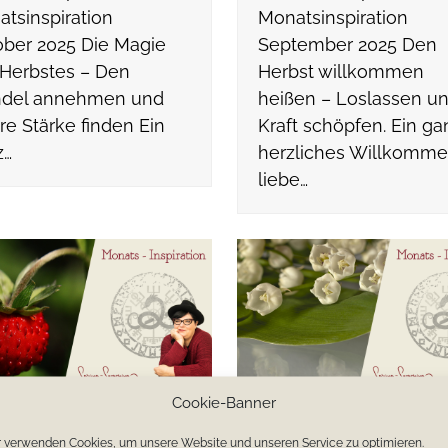
tsinspiration
Monatsinspiration
ber 2025 Die Magie
September 2025 Den
Herbstes – Den
Herbst willkommen
del annehmen und
heißen – Loslassen u
re Stärke finden Ein
Kraft schöpfen. Ein ga
z…
herzliches Willkomme
liebe…
Cookie-Banner
ina-Seraphina’ s
Sabina-Seraphina’ s
 verwenden Cookies, um unsere Website und unseren Service zu optimieren.