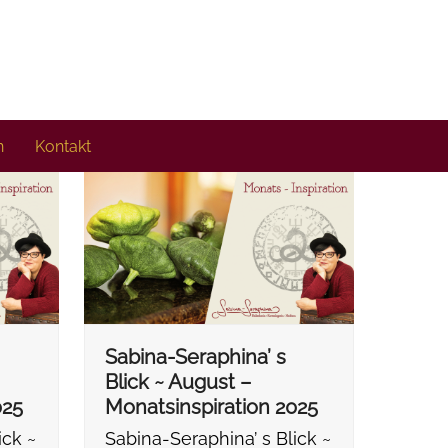
n
Kontakt
Sabina-Seraphina’ s
Blick ~ August –
025
Monatsinspiration 2025
ick ~
Sabina-Seraphina’ s Blick ~