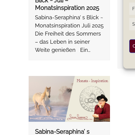
Blick ~ Juli –
Blic
Monatsinspiration 2025
Mon
F
Sabina-Seraphina’ s Blick ~
Sabi
S
Monatsinspiration Juli 2025
Mona
Die Freiheit des Sommers
2025
– das Leben in seiner
Som
C
Weite genießen Ein…
Leb
Ein 
Sabina-Seraphina’ s