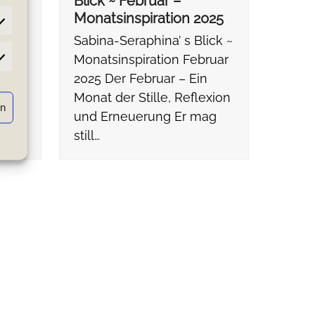
Blick ~ Februar –
025
Monatsinspiration 2025
ick ~
Sabina-Seraphina’ s Blick ~
Monatsinspiration Februar
atistiken
2025 Der Februar – Ein
Monat der Stille, Reflexion
rn
und Erneuerung Er mag
still…