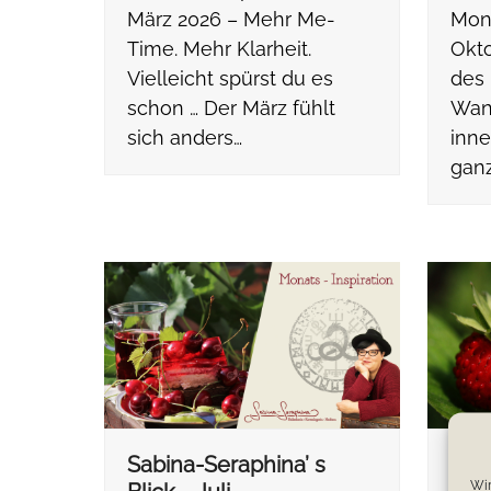
März 2026 – Mehr Me-
Mona
Time. Mehr Klarheit.
Okto
Vielleicht spürst du es
des 
schon … Der März fühlt
Wan
sich anders…
inne
gan
Sabina-Seraphina’ s
Sab
Wir