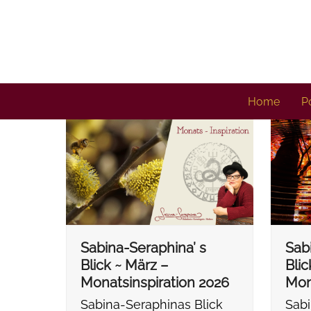
Skip
to
content
Home
Po
Sabina-Seraphina’ s
Sab
Blick ~ März –
Blic
Monatsinspiration 2026
Mon
Sabina-Seraphinas Blick
Sabi