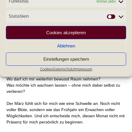
innere Stabilität. Für echte Ausrichtung.
Funktional
Immer aktiv
Mit dieser Erkenntnis gehe ich nun in den März.
Statistiken
Statistik
Cookies akzeptieren
Ablehnen
Einstellungen speichern
Ich frage mich:
Cookies
Datenschutz
Impressum
Wo darf ich mir weiterhin bewusst Raum nehmen?
Was möchte ich wachsen lassen – ohne mich dabei selbst zu
verlieren?
Der März fühlt sich für mich wie eine Schwelle an. Noch nicht
voller Blüte, sondern wie das Frühjahr ein Erwachen voller
Möglichkeiten. Und ich entscheide mich, diesen Monat nicht mit
Präsenz für mich persönlich zu beginnen.