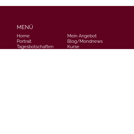
MENÜ
Home
Mein Angebot
Portrait
Blog/Mondnews
Tagesbotschaften
Kurse
Referenzen
Kontakt
AGB's |
Impressum |
Datenschutz |
Widerrufsbelehrung
--
© 2026 Sabine Panthöfer-
Alle Rechte vorbehalten.
Design by -
HOMEPAGE HEXXER