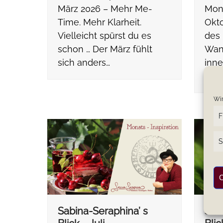
März 2026 – Mehr Me-
Mona
Time. Mehr Klarheit.
Okto
Vielleicht spürst du es
des 
schon … Der März fühlt
Wan
sich anders…
inne
gan
Wir
F
S
C
Sabina-Seraphina’ s
Sab