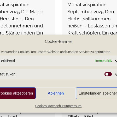
tsinspiration
Monatsinspiration
ber 2025 Die Magie
September 2025 Den
Herbstes – Den
Herbst willkommen
del annehmen und
heißen – Loslassen u
re Stärke finden Ein
Kraft schöpfen. Ein ga
z…
herzliches Willkomme
Cookie-Banner
liebe…
 verwenden Cookies, um unsere Website und unseren Service zu optimieren.
unktional
Immer aktiv
tatistiken
St
ookies akzeptieren
Ablehnen
Einstellungen speiche
Cookies
Datenschutz
Impressum
ina-Seraphina’ s
Sabina-Seraphina’ s