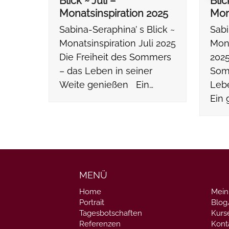
Blick ~ Juli –
Blic
Monatsinspiration 2025
Mon
Sabina-Seraphina’ s Blick ~
Sabi
Monatsinspiration Juli 2025
Mona
Die Freiheit des Sommers
2025
– das Leben in seiner
Som
Weite genießen Ein…
Leb
Ein 
MENÜ
Home
Mein
Portrait
Blo
Tagesbotschaften
Kurs
Referenzen
Kont