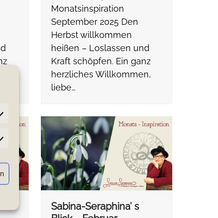
Monatsinspiration
September 2025 Den
Herbst willkommen
nd
heißen – Loslassen und
nz
Kraft schöpfen. Ein ganz
n,
herzliches Willkommen,
liebe…
atistiken
rn
Sabina-Seraphina’ s