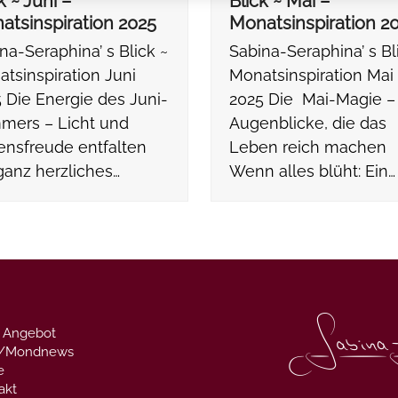
k ~ Juni –
Blick ~ Mai –
atsinspiration 2025
Monatsinspiration 2
na-Seraphina’ s Blick ~
Sabina-Seraphina’ s Bl
tsinspiration Juni
Monatsinspiration Mai
 Die Energie des Juni-
2025 Die Mai-Magie –
mers – Licht und
Augenblicke, die das
ensfreude entfalten
Leben reich machen
ganz herzliches…
Wenn alles blüht: Ein…
 Angebot
g/Mondnews
e
akt