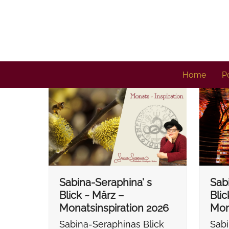
Skip
to
content
Home
Po
Sabina-Seraphina’ s
Sab
Blick ~ März –
Blic
Monatsinspiration 2026
Mon
Sabina-Seraphinas Blick
Sabi