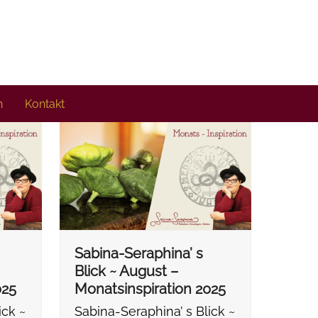
n
Kontakt
Sabina-Seraphina’ s
Blick ~ August –
025
Monatsinspiration 2025
ick ~
Sabina-Seraphina’ s Blick ~