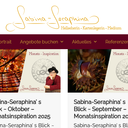
rtrait
Angebote buchen
Aktuelles
Referenze
ina-Seraphina’ s
Sabina-Seraphina’ s
k ~ Oktober –
Blick ~ September –
atsinspiration 2025
Monatsinspiration 2
na-Seraphina’ s Blick ~
Sabina-Seraphina’ s Bl