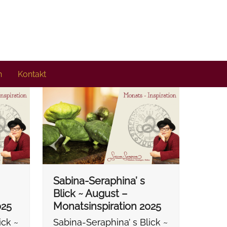
n
Kontakt
Sabina-Seraphina’ s
Blick ~ August –
025
Monatsinspiration 2025
ick ~
Sabina-Seraphina’ s Blick ~