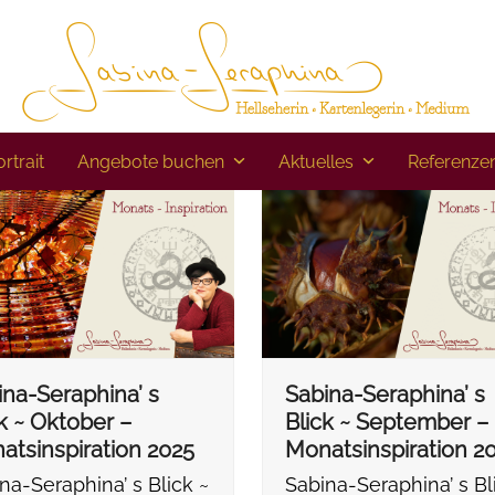
rtrait
Angebote buchen
Aktuelles
Referenze
ina-Seraphina’ s
Sabina-Seraphina’ s
k ~ Oktober –
Blick ~ September –
atsinspiration 2025
Monatsinspiration 2
na-Seraphina’ s Blick ~
Sabina-Seraphina’ s Bl