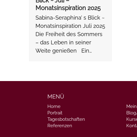
Blick ~ Juli –
Monatsinspiration 2025
Sabina-Seraphina’ s Blick ~
Monatsinspiration Juli 2025
Die Freiheit des Sommers
– das Leben in seiner
Weite genießen Ein…
MENÜ
Home
Mein
Portrait
Blo
Tagesbotschaften
Kurs
Referenzen
Kont