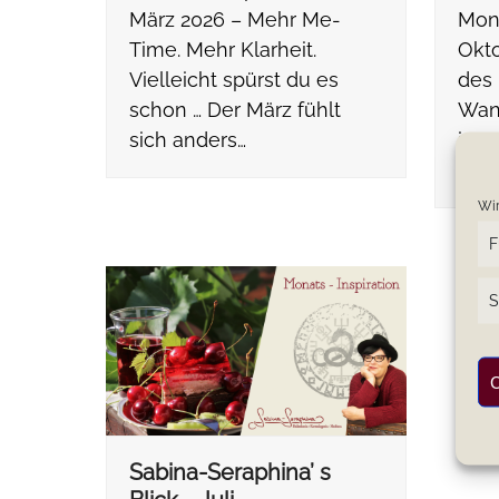
März 2026 – Mehr Me-
Mona
Time. Mehr Klarheit.
Okto
Vielleicht spürst du es
des 
schon … Der März fühlt
Wan
sich anders…
inne
gan
Wir
F
S
C
Sabina-Seraphina’ s