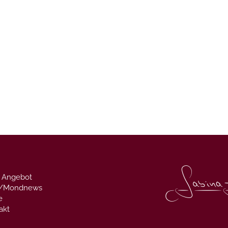
 Angebot
g/Mondnews
e
akt