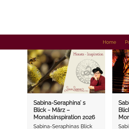
Skip
to
content
Home
Po
Sabina-Seraphina’ s
Sab
Blick ~ März –
Blic
Monatsinspiration 2026
Mon
Sabina-Seraphinas Blick
Sabi