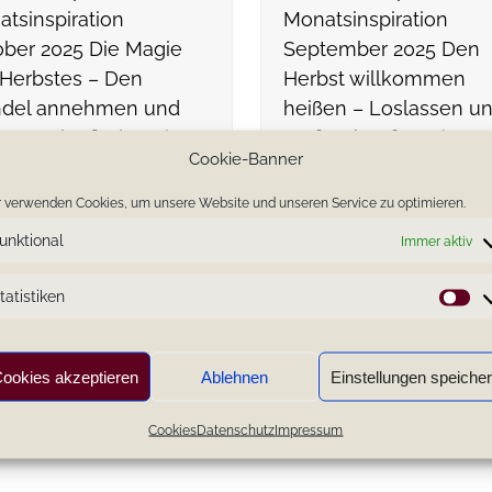
tsinspiration
Monatsinspiration
ber 2025 Die Magie
September 2025 Den
Herbstes – Den
Herbst willkommen
del annehmen und
heißen – Loslassen u
re Stärke finden Ein
Kraft schöpfen. Ein ga
Cookie-Banner
z…
herzliches Willkomme
liebe…
 verwenden Cookies, um unsere Website und unseren Service zu optimieren.
unktional
Immer aktiv
tatistiken
St
ookies akzeptieren
Ablehnen
Einstellungen speiche
Cookies
Datenschutz
Impressum