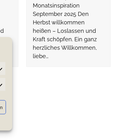
Monatsinspiration
September 2025 Den
Herbst willkommen
nd
heißen – Loslassen und
nz
Kraft schöpfen. Ein ganz
n,
herzliches Willkommen,
liebe…
atistiken
rn