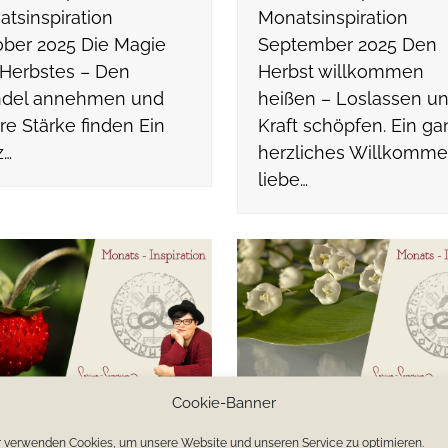
tsinspiration
Monatsinspiration
ber 2025 Die Magie
September 2025 Den
Herbstes – Den
Herbst willkommen
del annehmen und
heißen – Loslassen u
re Stärke finden Ein
Kraft schöpfen. Ein ga
z…
herzliches Willkomme
liebe…
Cookie-Banner
ina-Seraphina’ s
Sabina-Seraphina’ s
 verwenden Cookies, um unsere Website und unseren Service zu optimieren.