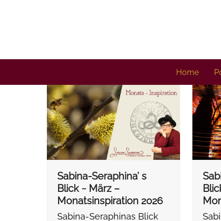
Skip
to
content
Home
Po
Sabina-Seraphina’ s
Sab
Blick ~ März –
Blic
Monatsinspiration 2026
Mon
Sabina-Seraphinas Blick
Sabi