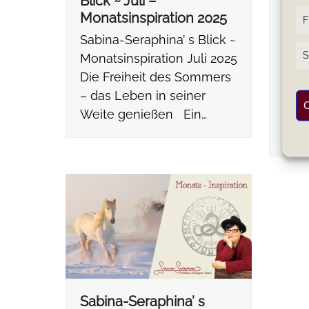
Blick ~ Juli –
Blic
Monatsinspiration 2025
Mon
F
Sabina-Seraphina’ s Blick ~
Sabi
S
Monatsinspiration Juli 2025
Mona
Die Freiheit des Sommers
2025
– das Leben in seiner
Som
C
Weite genießen Ein…
Leb
Ein 
Sabina-Seraphina’ s