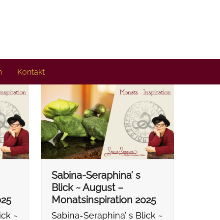
n
Kontakt
Sabina-Seraphina’ s
Blick ~ August –
025
Monatsinspiration 2025
ick ~
Sabina-Seraphina’ s Blick ~