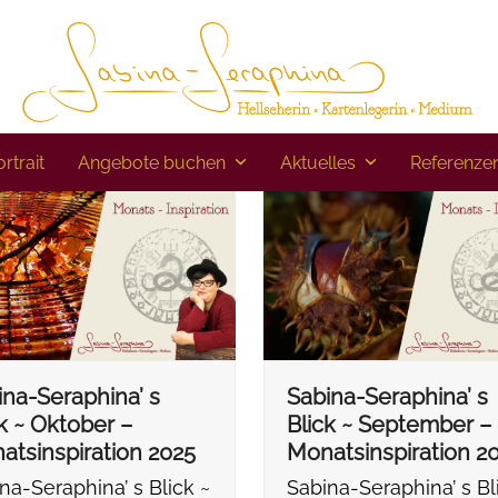
rtrait
Angebote buchen
Aktuelles
Referenze
ina-Seraphina’ s
Sabina-Seraphina’ s
k ~ Oktober –
Blick ~ September –
atsinspiration 2025
Monatsinspiration 2
na-Seraphina’ s Blick ~
Sabina-Seraphina’ s Bl