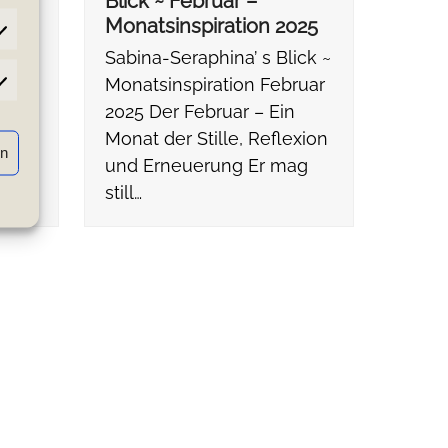
Blick ~ Februar –
025
Monatsinspiration 2025
ick ~
Sabina-Seraphina’ s Blick ~
Monatsinspiration Februar
atistiken
2025 Der Februar – Ein
Monat der Stille, Reflexion
rn
und Erneuerung Er mag
still…