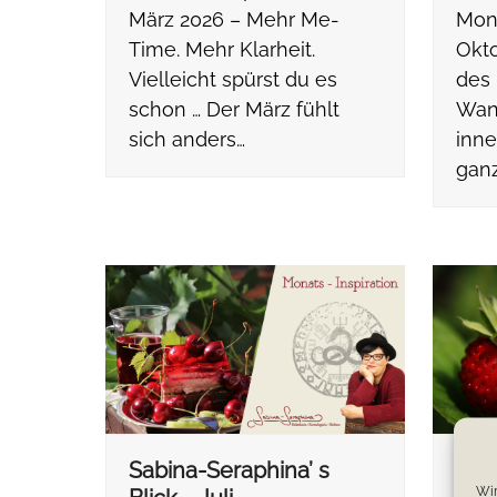
März 2026 – Mehr Me-
Mona
Time. Mehr Klarheit.
Okto
Vielleicht spürst du es
des 
schon … Der März fühlt
Wan
sich anders…
inne
gan
Sabina-Seraphina’ s
Sab
Wir