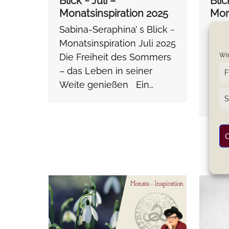
Blick ~ Juli –
Blic
Monatsinspiration 2025
Mon
Sabina-Seraphina’ s Blick ~
Sabi
Monatsinspiration Juli 2025
Mona
Wir
Die Freiheit des Sommers
2025
– das Leben in seiner
Som
F
Weite genießen Ein…
Leb
Ein 
S
C