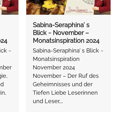
Sabina-Seraphina’ s
Blick ~ November –
024
Monatsinspiration 2024
ick ~
Sabina-Seraphina’ s Blick ~
Monatsinspiration
mber
November 2024
ie,
November – Der Ruf des
nd
Geheimnisses und der
in,
Tiefen Liebe Leserinnen
und Leser,…