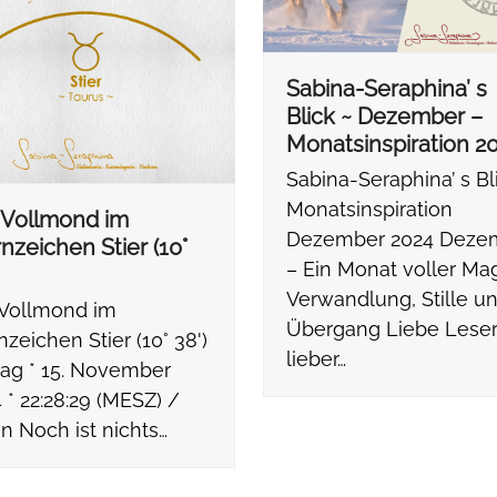
Sabina-Seraphina’ s
Blick ~ Dezember –
Monatsinspiration 2
Sabina-Seraphina’ s Bl
Monatsinspiration
 Vollmond im
Dezember 2024 Deze
nzeichen Stier (10°
– Ein Monat voller Mag
Verwandlung, Stille u
 Vollmond im
Übergang Liebe Leser
nzeichen Stier (10° 38')
lieber…
tag * 15. November
 * 22:28:29 (MESZ) /
in Noch ist nichts…