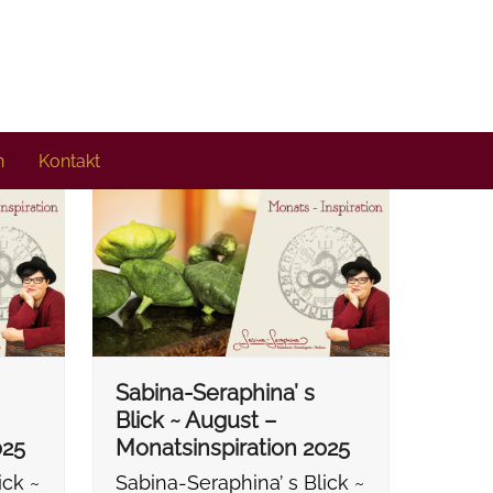
n
Kontakt
Sabina-Seraphina’ s
Blick ~ August –
025
Monatsinspiration 2025
ick ~
Sabina-Seraphina’ s Blick ~