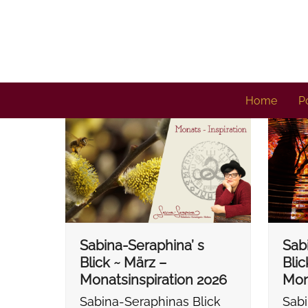
Skip
to
content
Home
Po
Sabina-Seraphina’ s
Sab
Blick ~ März –
Blic
Monatsinspiration 2026
Mon
Sabina-Seraphinas Blick
Sabi