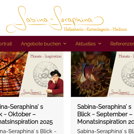
rtrait
Angebote buchen
Aktuelles
Referenze
ina-Seraphina’ s
Sabina-Seraphina’ s
k ~ Oktober –
Blick ~ September –
atsinspiration 2025
Monatsinspiration 2
na-Seraphina’ s Blick ~
Sabina-Seraphina’ s Bl