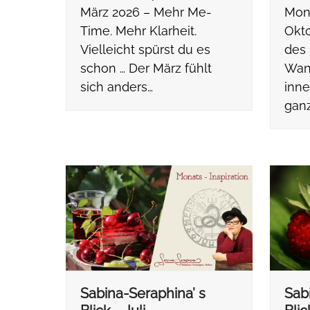
März 2026 – Mehr Me-
Mona
Time. Mehr Klarheit.
Okto
Vielleicht spürst du es
des 
schon … Der März fühlt
Wan
sich anders…
inne
gan
Sabina-Seraphina’ s
Sab