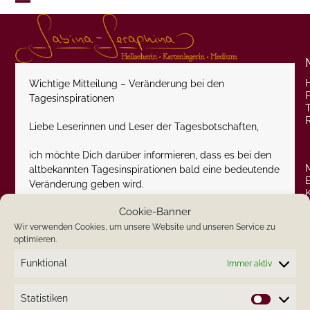
Skip
Open
Close
to
content
mobile
mobile
menu
menu
Wichtige Mitteilung – Veränderung bei den
P
Tagesinspirationen
Liebe Leserinnen und Leser der Tagesbotschaften,
ich möchte Dich darüber informieren, dass es bei den
altbekannten Tagesinspirationen bald eine bedeutende
Veränderung geben wird.
Cookie-Banner
Nach reiflicher Überlegung habe ich beschlossen, die
Tagesinspirationen in ihrer aktuellen Form nicht mehr
Wir verwenden Cookies, um unsere Website und unseren Service zu
optimieren.
fortzuführen.
Funktional
Immer aktiv
Ich freue mich, dir mitteilen zu können, dass die
Erneuerung dieses beliebten Features heute im Laufe
Statistiken
des Tages offiziell veröffentlicht wird!
Statistik