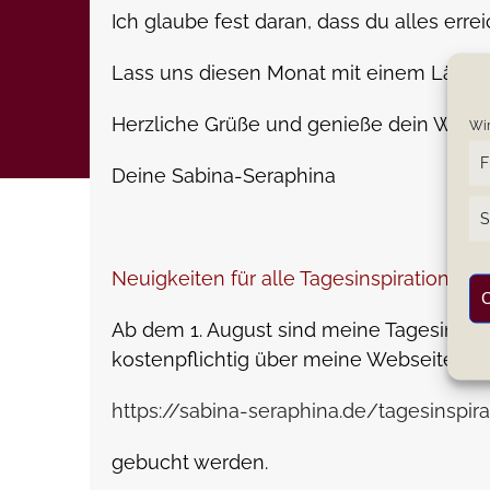
Ich glaube fest daran, dass du alles erre
Lass uns diesen Monat mit einem Lächel
Herzliche Grüße und genieße dein Woche
Wir
F
Deine Sabina-Seraphina
S
Neuigkeiten für alle Tagesinspirations-Le
C
Ab dem 1. August sind meine Tagesinspir
kostenpflichtig über meine Webseite
https://sabina-seraphina.de/tagesinspira
gebucht werden.