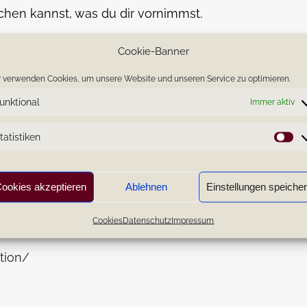
ichen kannst, was du dir vornimmst.
n und viel positiver Energie angehen!
Cookie-Banner
nende und lass die Sonnenblume in dir erstrahlen!
 verwenden Cookies, um unsere Website und unseren Service zu optimieren.
unktional
Immer aktiv
tatistiken
St
ser!
ookies akzeptieren
Ablehnen
Einstellungen speiche
ationen nicht mehr länger kostenfrei, sondern könn
Cookies
Datenschutz
Impressum
tion/