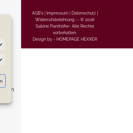
AGB's |
Impressum |
Datenschutz |
Widerrufsbelehrung
--
© 2026
Sabine Panthöfer- Alle Rechte
vorbehalten.
Design by -
HOMEPAGE HEXXER
atistiken
rn
en nun