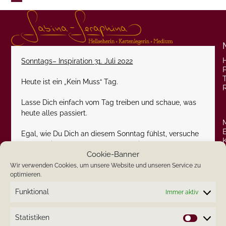
Skip
Open
Close
to
content
mobile
mobile
menu
menu
Sonntags– Inspiration 31. Juli 2022
P
Heute ist ein „Kein Muss“ Tag.
Lasse Dich einfach vom Tag treiben und schaue, was
heute alles passiert.
Egal, wie Du Dich an diesem Sonntag fühlst, versuche
heute, keine Pläne zu machen. An diesem Sonntag
Cookie-Banner
solltest Du einen Tag der Erholung genießen. Gönne Dir
erholsame Stunden.
Wir verwenden Cookies, um unsere Website und unseren Service zu
optimieren.
Herzlichst
Funktional
Immer aktiv
Deine Sabina-Seraphina
Statistiken
Statistik