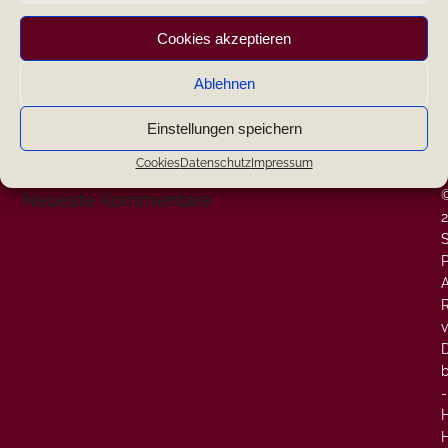
|
Cookies akzeptieren
|
Ablehnen
|
Einstellungen speichern
W
Search
-
Cookies
Datenschutz
Impressum
-
Neueste Kommentare
P
A
v
-