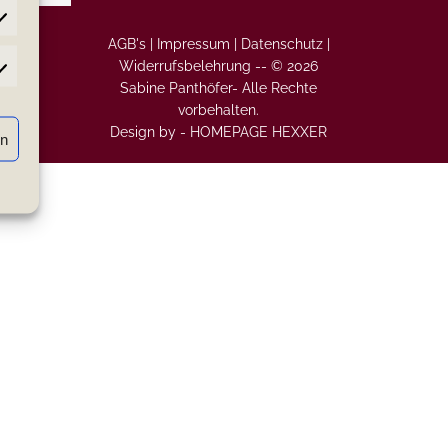
AGB's |
Impressum |
Datenschutz |
Widerrufsbelehrung
--
© 2026
atistiken
Sabine Panthöfer- Alle Rechte
vorbehalten.
Design by -
HOMEPAGE HEXXER
rn