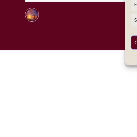
F
S
C