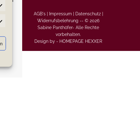
AGB's |
Impressum |
Datenschutz |
Widerrufsbelehrung
--
© 2026
atistiken
Sabine Panthöfer- Alle Rechte
vorbehalten.
Design by -
HOMEPAGE HEXXER
rn