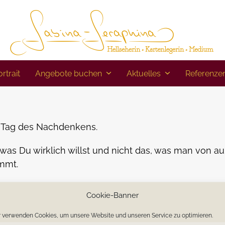
rtrait
Angebote buchen
Aktuelles
Referenze
n Tag des Nachdenkens.
 was Du wirklich willst und nicht das, was man von a
mmt.
erhilft, herauszubekommen, ist eine der schwierigst
Cookie-Banner
r und wieder.
 verwenden Cookies, um unsere Website und unseren Service zu optimieren.
aue ihr und Deinen Fähigkeiten und darauf, dass Du