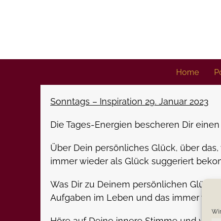
Skip
to
content
Home
Po
Sonntags – Inspiration 29. Januar 2023
Die Tages-Energien bescheren Dir eine
Über Dein persönliches Glück, über das,
immer wieder als Glück suggeriert beko
Was Dir zu Deinem persönlichen Glück v
Aufgaben im Leben und das immer wiede
Wir
Höre auf Deine innere Stimme und vertr