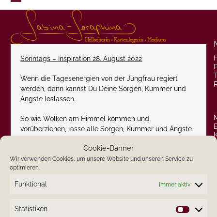
Skip
Open
Close
to
content
mobile
mobile
menu
menu
Sonntags – Inspiration 28. August 2022
P
Wenn die Tagesenergien von der Jungfrau regiert
werden, dann kannst Du Deine Sorgen, Kummer und
Ängste loslassen.
So wie Wolken am Himmel kommen und
vorüberziehen, lasse alle Sorgen, Kummer und Ängste
auch gehen wie die Wolken am Himmel.
Cookie-Banner
Herzlichst
Wir verwenden Cookies, um unsere Website und unseren Service zu
optimieren.
Deine Sabina-Seraphina
Funktional
Immer aktiv
Statistiken
Statistik