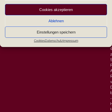
|
Cookies akzeptieren
|
Ablehnen
Search
|
Einstellungen speichern
W
-
Neueste Kommentare
Cookies
Datenschutz
Impressum
-
P
A
v
-