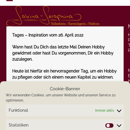
Skip
Open
Close
to
content
mobile
mobile
menu
menu
Tages – Inspiration vom 26. April 2022
P
Wann hast Du Dich das letzte Mal Deinen Hobby
gewidmet oder hast Du vorgenommen, Dir ein Hobby
zuzulegen.
Heute ist hierfür ein hervorragender Tag, um ein Hobby
zu pflegen oder sich einem neuen Kapitel zu widmen.
Cookie-Banner
Was ist Dein Hobby?
Wir verwenden Cookies, um unsere Website und unseren Service zu
optimieren.
Ich wünsche Dir einen inspirierenden Dienstag.
Funktional
Immer aktiv
Herzlichst
Deine Sabina-Seraphina
Statistiken
Statistik