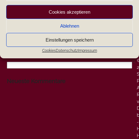
|
Cookies akzeptieren
|
Ablehnen
|
Einstellungen speichern
W
-
Cookies
Datenschutz
Impressum
-
Search
Neueste Kommentare
P
A
v
-