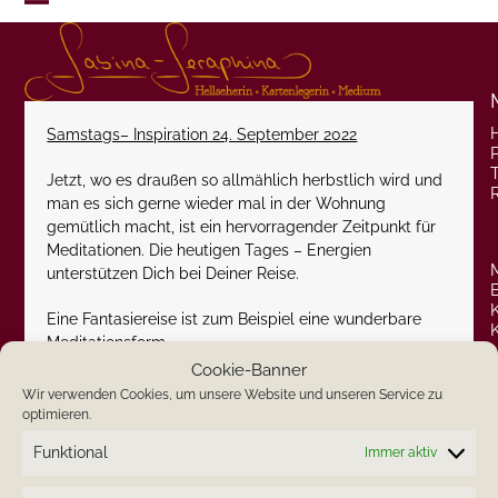
Skip
Open
Close
to
content
mobile
mobile
menu
menu
Samstags– Inspiration 24. September 2022
P
Jetzt, wo es draußen so allmählich herbstlich wird und
man es sich gerne wieder mal in der Wohnung
gemütlich macht, ist ein hervorragender Zeitpunkt für
Meditationen. Die heutigen Tages – Energien
unterstützen Dich bei Deiner Reise.
Eine Fantasiereise ist zum Beispiel eine wunderbare
Meditationsform.
Cookie-Banner
Stelle Dir Deine ganz persönliche Welt vor. Was immer
Wir verwenden Cookies, um unsere Website und unseren Service zu
Deiner Fantasie entspringt.
optimieren.
Funktional
Immer aktiv
Ozeane, Delphine, eine Blumenwiese in einer herrlichen
Farbenpracht, ein Sternenhimmel, ein Strand und zu