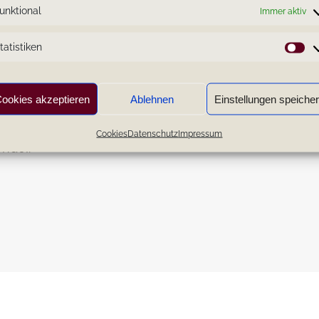
unktional
Immer aktiv
ein, die Dir den Tag versüßt.
tatistiken
St
n „etwas Zeit“ für Dich.
ookies akzeptieren
Ablehnen
Einstellungen speiche
 welche Du Dir selber widmest.
Cookies
Datenschutz
Impressum
nder.