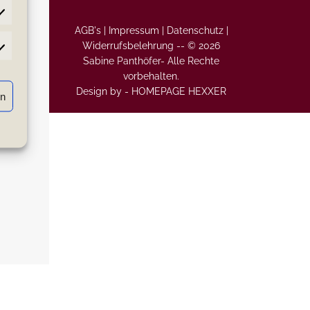
AGB's |
Impressum |
Datenschutz |
Widerrufsbelehrung
--
© 2026
atistiken
Sabine Panthöfer- Alle Rechte
vorbehalten.
Design by -
HOMEPAGE HEXXER
rn