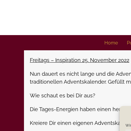
Skip
to
content
Home
Po
Freitags – Inspiration 25. November 2022
Nun dauert es nicht lange und die Adven
traditionellen Adventskalender. Gefüllt 
Wie schaut es bei Dir aus?
Die Tages-Energien haben einen hervorr
Kreiere Dir einen eigenen Adventskalend
Wir