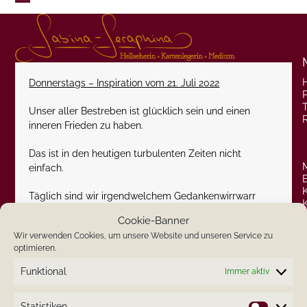
Skip
Open
Close
to
content
mobile
mobile
menu
menu
Donnerstags – Inspiration vom 21. Juli 2022
P
Unser aller Bestreben ist glücklich sein und einen
inneren Frieden zu haben.
Das ist in den heutigen turbulenten Zeiten nicht
einfach.
Täglich sind wir irgendwelchem Gedankenwirrwarr
oder anderem Stress ausgesetzt.
Cookie-Banner
Wir verwenden Cookies, um unsere Website und unseren Service zu
Oft leben wir mit den Gedanken in der Vergangenheit
optimieren.
oder bereits in der Zukunft. Nur nicht da, wo wir leben
sollten.
Funktional
Immer aktiv
In der Gegenwart.
Statistiken