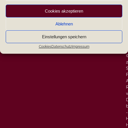
|
Cookies akzeptieren
Search
|
Ablehnen
Neueste Kommentare
|
Einstellungen speichern
W
-
Cookies
Datenschutz
Impressum
-
P
A
v
-