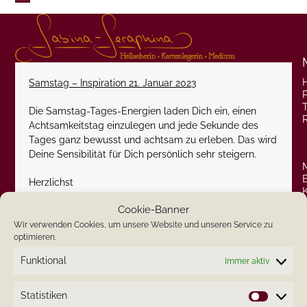
Skip
Open
Close
to
content
mobile
mobile
menu
menu
Samstag – Inspiration 21. Januar 2023
P
Die Samstag-Tages-Energien laden Dich ein, einen
Achtsamkeitstag einzulegen und jede Sekunde des
Tages ganz bewusst und achtsam zu erleben. Das wird
Deine Sensibilität für Dich persönlich sehr steigern.
Herzlichst
Cookie-Banner
Deine Sabina-Seraphina
Wir verwenden Cookies, um unsere Website und unseren Service zu
optimieren.
Funktional
Immer aktiv
Statistiken
Statistik