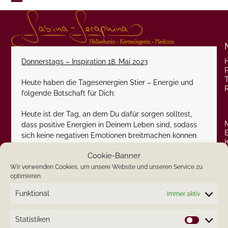
Skip
Open
Close
to
content
mobile
mobile
menu
menu
Donnerstags – Inspiration 18. Mai 2023
P
Heute haben die Tagesenergien Stier – Energie und
folgende Botschaft für Dich:
Heute ist der Tag, an dem Du dafür sorgen solltest,
dass positive Energien in Deinem Leben sind, sodass
sich keine negativen Emotionen breitmachen können.
Cookie-Banner
Solche Tage regelmäßig wiederholt, werden schon
bald Deinen Geist positiv verändern.
Wir verwenden Cookies, um unsere Website und unseren Service zu
optimieren.
Ich wünsche Dir einen schönen Donnerstag.
Funktional
Immer aktiv
Herzlichst
Statistiken
Statistik