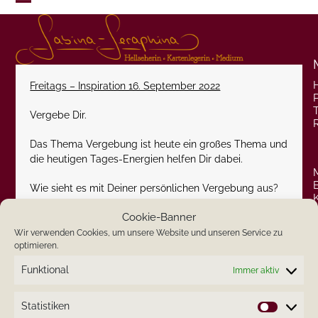
Skip
Open
Close
to
content
mobile
mobile
menu
menu
Freitags – Inspiration 16. September 2022
P
Vergebe Dir.
Das Thema Vergebung ist heute ein großes Thema und
die heutigen Tages-Energien helfen Dir dabei.
Wie sieht es mit Deiner persönlichen Vergebung aus?
Cookie-Banner
Herzlichst
Wir verwenden Cookies, um unsere Website und unseren Service zu
optimieren.
Deine Sabina-Seraphina
Funktional
Immer aktiv
Statistiken
Statistik