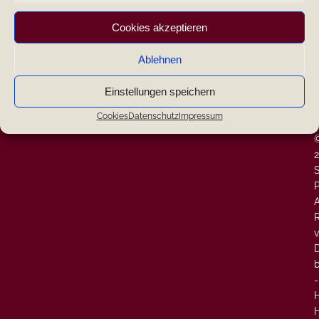
|
Cookies akzeptieren
|
Ablehnen
Search
|
Einstellungen speichern
W
Neueste Kommentare
-
Cookies
Datenschutz
Impressum
-
P
A
v
-