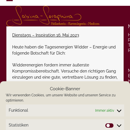
Skip
Open
Close
to
content
mobile
mobile
menu
menu
Dienstags – Inspiration 16. Mai 2023
P
Heute haben die Tagesenergien Widder – Energie und
folgende Botschaft für Dich:
Widderenergien fordern immer äußerste
Kompromissbereitschaft. Versuche den richtigen Gang
einzulegen und eine gute, vertretbare Lösung zu finden,
ohne sich der Sturheit und Egoismus anderer beugen
Cookie-Banner
zu müssen.
Wir verwenden Cookies, um unsere Website und unseren Service zu
optimieren.
Ich wünsche Dir einen schönen Dienstag.
Funktional
Immer aktiv
Herzlichst
Statistiken
Deine Sabina-Seraphina
Statistik