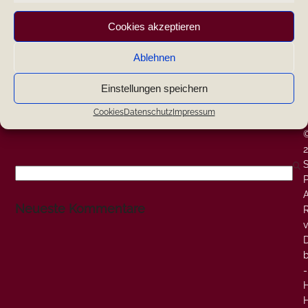
|
Cookies akzeptieren
|
Ablehnen
|
Einstellungen speichern
W
-
Cookies
Datenschutz
Impressum
-
Search
P
A
Neueste Kommentare
v
-