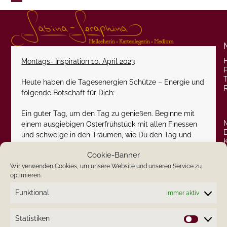
Skip
Open
Close
to
content
mobile
mobile
menu
menu
Montags- Inspiration 10. April 2023
P
Heute haben die Tagesenergien Schütze – Energie und
folgende Botschaft für Dich:
Ein guter Tag, um den Tag zu genießen. Beginne mit
einem ausgiebigen Osterfrühstück mit allen Finessen
und schwelge in den Träumen, wie Du den Tag und
Dein Leben gestalten möchtest. Wende Deinen Geist
Cookie-Banner
zum Positiven. Die heutigen Tages-Energien werden
Wir verwenden Cookies, um unsere Website und unseren Service zu
Dich dabei unterstützen.
optimieren.
Ich wünsche Dir einen schönen Ostermontag.
Funktional
Immer aktiv
Herzlichst
Statistiken
Statistik