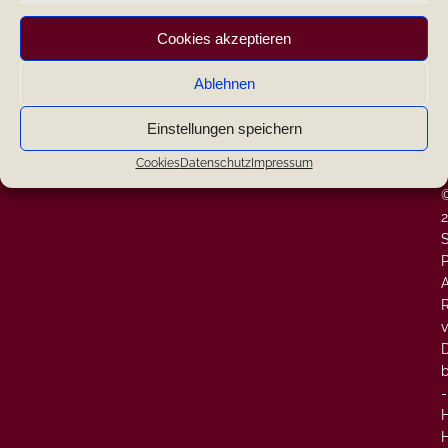
|
Cookies akzeptieren
|
Ablehnen
|
Search
Einstellungen speichern
W
-
Cookies
Datenschutz
Impressum
-
Neueste Kommentare
P
A
v
-