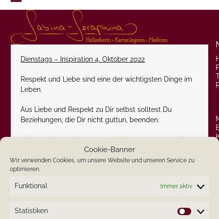
Skip
Open
Close
to
content
mobile
mobile
menu
menu
Dienstags – Inspiration 4. Oktober 2022
P
Respekt und Liebe sind eine der wichtigsten Dinge im
Leben.
Aus Liebe und Respekt zu Dir selbst solltest Du
Beziehungen, die Dir nicht guttun, beenden.
Keine Beziehung ist es wert, in dieser auszuharren, in
Cookie-Banner
der man nicht mit Respekt und Liebe behandelt wird.
Wir verwenden Cookies, um unsere Website und unseren Service zu
optimieren.
Herzlichst
Funktional
Immer aktiv
Deine Sabina-Seraphina
Statistiken
Statistik