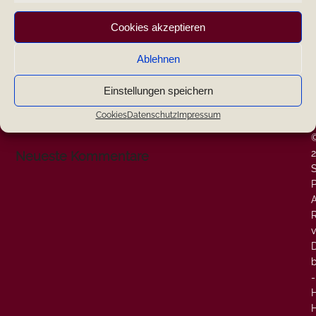
|
Cookies akzeptieren
|
Ablehnen
|
Einstellungen speichern
W
-
Cookies
Datenschutz
Impressum
Search
-
Neueste Kommentare
P
A
v
-