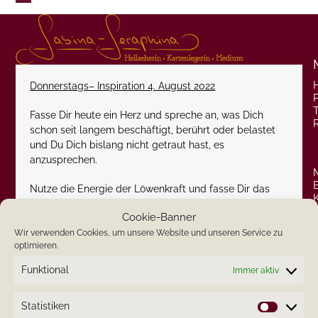
Skip
Open
Close
to
content
mobile
mobile
menu
menu
Donnerstags– Inspiration 4. August 2022
P
Fasse Dir heute ein Herz und spreche an, was Dich
schon seit langem beschäftigt, berührt oder belastet
und Du Dich bislang nicht getraut hast, es
anzusprechen.
Nutze die Energie der Löwenkraft und fasse Dir das
mutige Herz eines Löwen und verschaffe Dir eine
Cookie-Banner
Erleichterung bei ungeklärten Situationen.
Wir verwenden Cookies, um unsere Website und unseren Service zu
optimieren.
Herzlichst
Funktional
Immer aktiv
Deine Sabina-Seraphina
Statistiken
Statistik