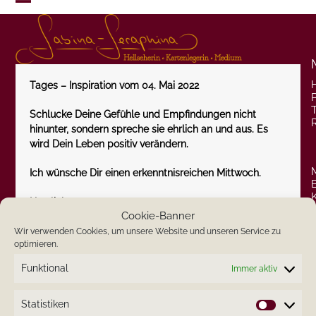
Skip
Open
Close
to
content
mobile
mobile
menu
menu
Tages – Inspiration vom 04. Mai 2022
P
Schlucke Deine Gefühle und Empfindungen nicht
hinunter, sondern spreche sie ehrlich an und aus. Es
wird Dein Leben positiv verändern.
Ich wünsche Dir einen erkenntnisreichen Mittwoch.
Herzlichst
Cookie-Banner
Deine Sabina-Seraphina
Wir verwenden Cookies, um unsere Website und unseren Service zu
optimieren.
Funktional
Immer aktiv
Statistiken
Statistik