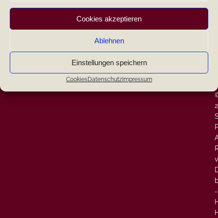
|
Cookies akzeptieren
|
Ablehnen
Search
|
Einstellungen speichern
W
-
Neueste Kommentare
Cookies
Datenschutz
Impressum
-
P
A
v
-