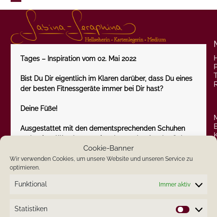
Skip
Open
Close
to
content
mobile
mobile
menu
menu
Tages – Inspiration vom 02. Mai 2022
P
Bist Du Dir eigentlich im Klaren darüber, dass Du eines
der besten Fitnessgeräte immer bei Dir hast?
Deine Füße!
Ausgestattet mit den dementsprechenden Schuhen
steht einer Wanderung, einer kurzen Lauf- oder Geh-
Cookie-Banner
Pause oder einem Spaziergang nichts im Wege.
Wir verwenden Cookies, um unsere Website und unseren Service zu
optimieren.
Oft kommen die besten Ideen bei Laufen oder Gehen.
Außerdem dient es der Entspannung und auch dem
Funktional
Immer aktiv
Fitbleiben.
Statistiken
Vielleicht ist ja auch bei Dir ein kleines „Ründchen“
Statistik