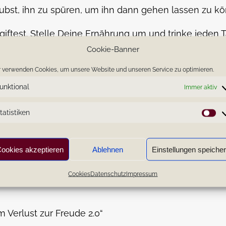
bst, ihn zu spüren, um ihn dann gehen lassen zu kö
giftest. Stelle Deine Ernährung um und trinke jeden 
Cookie-Banner
 nimmst.
 verwenden Cookies, um unsere Website und unseren Service zu optimieren.
unktional
Immer aktiv
n neuen Monat.
tatistiken
St
ookies akzeptieren
Ablehnen
Einstellungen speiche
Cookies
Datenschutz
Impressum
 Verlust zur Freude 2.0“