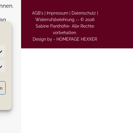
nnen.
AGB's |
Impressum |
Datenschutz |
Tag
Widerrufsbelehrung
--
© 2026
Sabine Panthöfer- Alle Rechte
vorbehalten.
Design by -
HOMEPAGE HEXXER
atistiken
rn