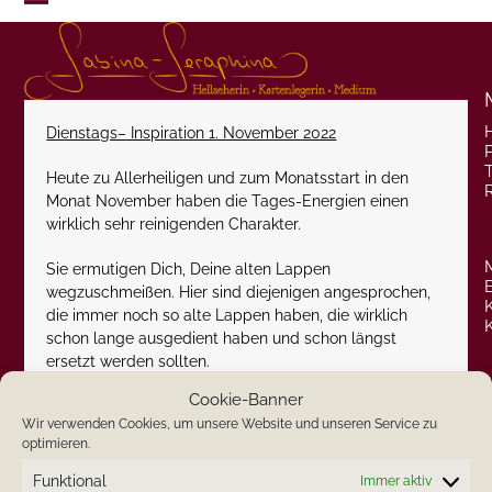
Skip
Open
Close
to
content
mobile
mobile
menu
menu
Dienstags– Inspiration 1. November 2022
P
Heute zu Allerheiligen und zum Monatsstart in den
Monat November haben die Tages-Energien einen
wirklich sehr reinigenden Charakter.
Sie ermutigen Dich, Deine alten Lappen
wegzuschmeißen. Hier sind diejenigen angesprochen,
die immer noch so alte Lappen haben, die wirklich
schon lange ausgedient haben und schon längst
ersetzt werden sollten.
Cookie-Banner
Der Monat November wird unter anderem geprägt sein
Wir verwenden Cookies, um unsere Website und unseren Service zu
von Reinigungen auf allen Ebenen.
optimieren.
Da können neue Lappen schon mehr Motivation
Funktional
Immer aktiv