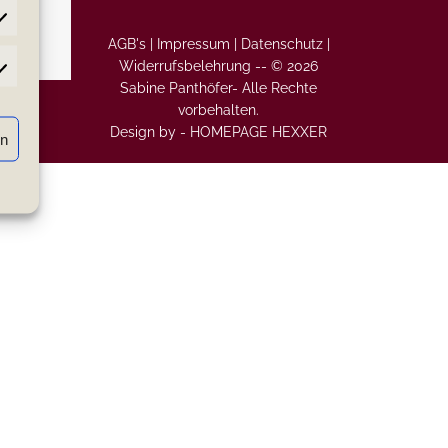
AGB's |
Impressum |
Datenschutz |
Widerrufsbelehrung
--
© 2026
atistiken
Sabine Panthöfer- Alle Rechte
vorbehalten.
Design by -
HOMEPAGE HEXXER
rn