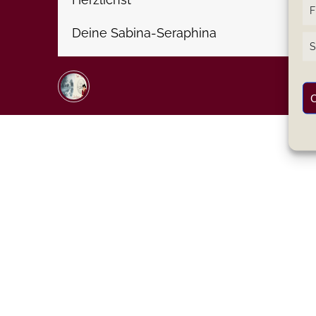
F
Deine Sabina-Seraphina
S
C