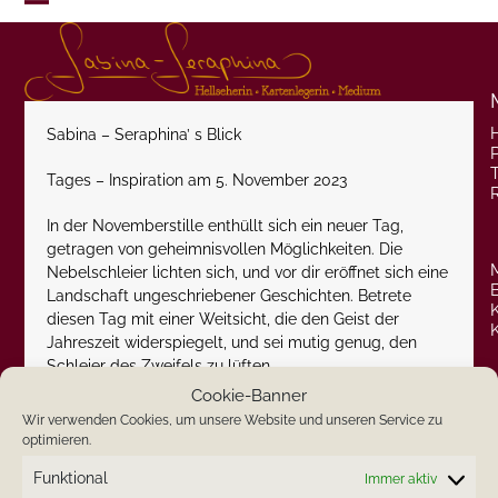
Skip
Open
Close
to
content
mobile
mobile
menu
menu
Sabina – Seraphina’ s Blick
P
Tages – Inspiration am 5. November 2023
In der Novemberstille enthüllt sich ein neuer Tag,
getragen von geheimnisvollen Möglichkeiten. Die
Nebelschleier lichten sich, und vor dir eröffnet sich eine
Landschaft ungeschriebener Geschichten. Betrete
diesen Tag mit einer Weitsicht, die den Geist der
Jahreszeit widerspiegelt, und sei mutig genug, den
Schleier des Zweifels zu lüften.
Die Novembernächte flüstern Geheimnisse, und die
Cookie-Banner
Bäume tragen das Wissen vergangener Tage in ihren
Wir verwenden Cookies, um unsere Website und unseren Service zu
knorrigen Zweigen. Trau dich, Nein zu sagen, wenn die
optimieren.
Welt um dich herum in Dunkelheit gehüllt ist, denn
Funktional
Immer aktiv
gerade dieses Nein könnte der Schlüssel zu neuen