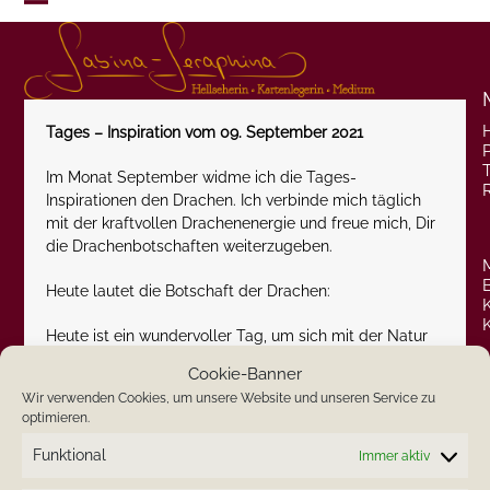
Skip
Open
Close
to
content
mobile
mobile
menu
menu
Tages – Inspiration vom 09. September 2021
P
Im Monat September widme ich die Tages-
Inspirationen den Drachen. Ich verbinde mich täglich
mit der kraftvollen Drachenenergie und freue mich, Dir
die Drachenbotschaften weiterzugeben.
Heute lautet die Botschaft der Drachen:
Heute ist ein wundervoller Tag, um sich mit der Natur
zu verbinden. Suche auf Deine Art und Weise die
Cookie-Banner
Verbindung zur Natur.
Wir verwenden Cookies, um unsere Website und unseren Service zu
optimieren.
Ich wünsche Dir einen wundervollen Donnerstag und
bin gespannt, was Du berichtest.
Funktional
Immer aktiv