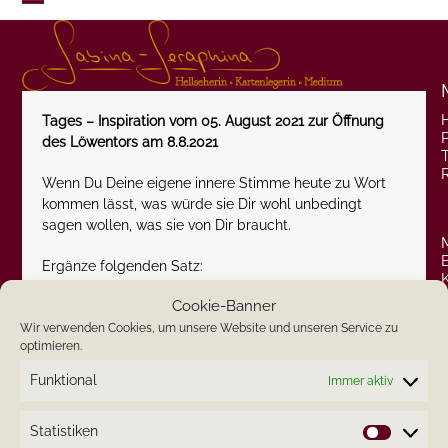
Skip
Open
Close
to
content
mobile
mobile
menu
menu
Tages – Inspiration vom 05. August 2021 zur Öffnung
P
des Löwentors am 8.8.2021
Wenn Du Deine eigene innere Stimme heute zu Wort
kommen lässt, was würde sie Dir wohl unbedingt
sagen wollen, was sie von Dir braucht.
Ergänze folgenden Satz:
Cookie-Banner
Heute wäre ein ganz besonders guter Tag……………………………
Wir verwenden Cookies, um unsere Website und unseren Service zu
optimieren.
Ich wünsche Dir einen inspirierenden Donnerstag und
bin gespannt, was Du berichtest.
Funktional
Immer aktiv
Statistiken
Statistik