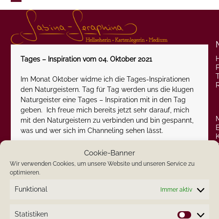
Skip
Open
Close
to
content
mobile
mobile
menu
menu
Tages – Inspiration vom 04. Oktober 2021
P
Im Monat Oktober widme ich die Tages-Inspirationen
den Naturgeistern. Tag für Tag werden uns die klugen
Naturgeister eine Tages – Inspiration mit in den Tag
geben. Ich freue mich bereits jetzt sehr darauf, mich
mit den Naturgeistern zu verbinden und bin gespannt,
was und wer sich im Channeling sehen lässt.
Die Feen melden sich heute zu Beginn der neuen
Cookie-Banner
Woche zu Wort mit der eindrucksstarken Botschaft:
Wir verwenden Cookies, um unsere Website und unseren Service zu
optimieren.
Wenn Du im Moment vor großen Herausforderungen
Funktional
Immer aktiv
stehst und diese zielgerichtet meistern möchtest, dann
werde Dir Deiner inneren Kraft bewusst. Erkenne was
für ein wundervoller Mensch Du bist und Du von
Statistiken
Statistik