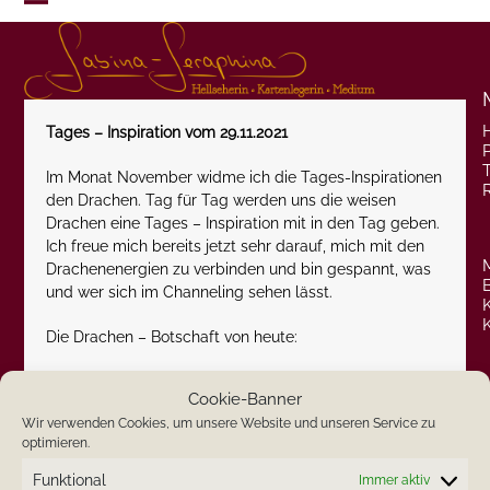
Skip
Open
Close
to
content
mobile
mobile
menu
menu
Tages – Inspiration vom 29.11.2021
P
Im Monat November widme ich die Tages-Inspirationen
den Drachen. Tag für Tag werden uns die weisen
Drachen eine Tages – Inspiration mit in den Tag geben.
Ich freue mich bereits jetzt sehr darauf, mich mit den
Drachenenergien zu verbinden und bin gespannt, was
und wer sich im Channeling sehen lässt.
Die Drachen – Botschaft von heute:
Bald ist die Zeit, da erobern Geschenke viele
Cookie-Banner
Menschen. Geschenke sind etwas Besonderes. Sie
Wir verwenden Cookies, um unsere Website und unseren Service zu
zeigen dem Beschenkten die Anerkennung, welche ihm
optimieren.
entgegengebracht wird. Leider ist das nicht mehr
immer so. Haben Geschenke immer noch den Wert,
Funktional
Immer aktiv