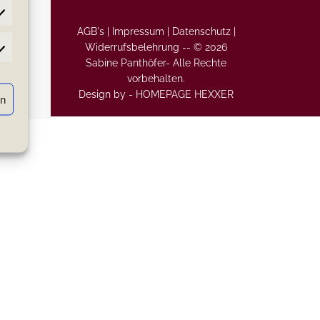
AGB's |
Impressum |
Datenschutz |
Widerrufsbelehrung
--
© 2026
atistiken
Sabine Panthöfer- Alle Rechte
vorbehalten.
Design by -
HOMEPAGE HEXXER
rn