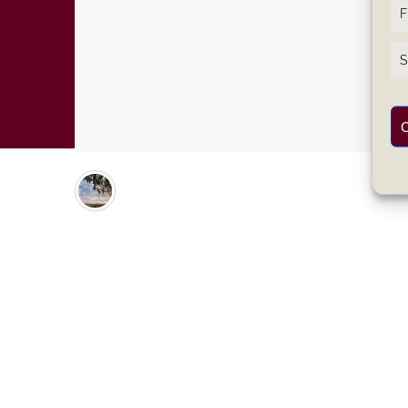
F
S
C