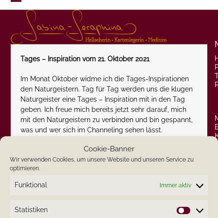
Skip
Open
Close
to
content
mobile
mobile
menu
menu
Tages – Inspiration vom 21. Oktober 2021
P
Im Monat Oktober widme ich die Tages-Inspirationen
den Naturgeistern. Tag für Tag werden uns die klugen
Naturgeister eine Tages – Inspiration mit in den Tag
geben. Ich freue mich bereits jetzt sehr darauf, mich
mit den Naturgeistern zu verbinden und bin gespannt,
was und wer sich im Channeling sehen lässt.
Cookie-Banner
Ein ausdrucksvoller Elf in Begleitung eines Border
Wir verwenden Cookies, um unsere Website und unseren Service zu
Collies schwingt das Zepter und läßt die Botschaft da:
optimieren.
Wenn Du weißt, dass etwas richtig für Dich ist, dann
Funktional
Immer aktiv
setze Dich dafür ein. Es wird sich alles in Deinem Sinne
und zum Besten Wohl für Dich entwickeln.
Statistiken
Statistik