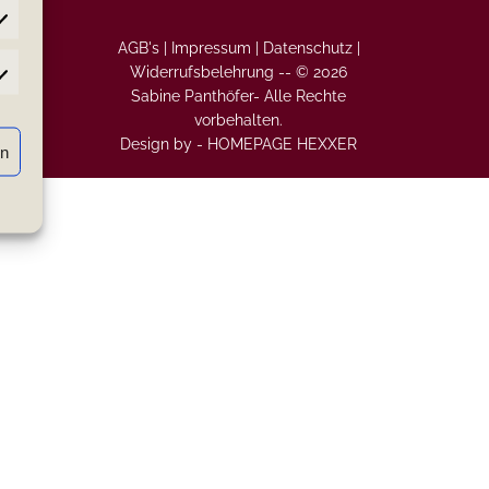
AGB's |
Impressum |
Datenschutz |
Widerrufsbelehrung
--
© 2026
atistiken
Sabine Panthöfer- Alle Rechte
vorbehalten.
Design by -
HOMEPAGE HEXXER
rn