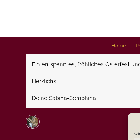
Skip
to
content
Home
Po
Ein entspanntes,
fröhliches
Osterfest und
Herzlichst
Deine Sabina-Seraphina
Wir