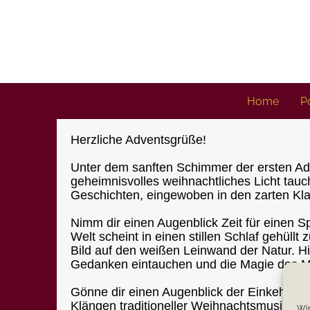
Skip
to
content
Home
Po
Herzliche Adventsgrüße!
Unter dem sanften Schimmer der ersten Adve
geheimnisvolles weihnachtliches Licht ta
Geschichten, eingewoben in den zarten Klang
Nimm dir einen Augenblick Zeit für einen 
Welt scheint in einen stillen Schlaf gehüllt
Bild auf den weißen Leinwand der Natur. Hie
Gedanken eintauchen und die Magie des M
Gönne dir einen Augenblick der Einkehr be
Klängen traditioneller Weihnachtsmusik. Die
Wir