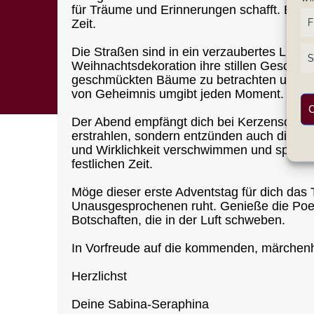
für Träume und Erinnerungen schafft. Ein
F
Zeit.
Die Straßen sind in ein verzaubertes Licht
S
Weihnachtsdekoration ihre stillen Geschichte
geschmückten Bäume zu betrachten und die
von Geheimnis umgibt jeden Moment.
C
Der Abend empfängt dich bei Kerzenschein
erstrahlen, sondern entzünden auch die V
und Wirklichkeit verschwimmen und spüre d
festlichen Zeit.
Möge dieser erste Adventstag für dich das T
Unausgesprochenen ruht. Genieße die Poesie
Botschaften, die in der Luft schweben.
In Vorfreude auf die kommenden, märchenh
Herzlichst
Deine Sabina-Seraphina