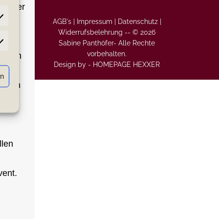
en der
AGB's |
Impressum |
Datenschutz |
Widerrufsbelehrung
--
© 2026
Sabine Panthöfer- Alle Rechte
atistiken
vorbehalten.
 Hauch
Design by -
HOMEPAGE HEXXER
rn
 Raum
Traum
er
llen
vent.