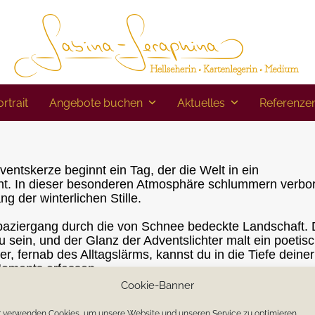
rtrait
Angebote buchen
Aktuelles
Referenze
ntskerze beginnt ein Tag, der die Welt in ein
ucht. In dieser besonderen Atmosphäre schlummern verbo
 der winterlichen Stille.
Spaziergang durch die von Schnee bedeckte Landschaft. 
 zu sein, und der Glanz der Adventslichter malt ein poetis
r, fernab des Alltagslärms, kannst du in die Tiefe deiner
oments erfassen.
Cookie-Banner
i einem duftenden Tee, begleitet von den harmonischen
 Stille umgibt dich wie ein geheimnisvoller Schleier, de
 verwenden Cookies, um unsere Website und unseren Service zu optimieren.