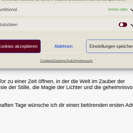
 Tanz zwischen Vergangenheit und Gegenwart und zwisch
unktional
Immer aktiv
 getaucht, wenn die funkelnden Sterne der
tatistiken
n flüstern. Nimm dir Zeit, die kunstvoll, liebevoll
St
 Magie, die in den Details schlummert, zu spüren. Ein
ookies akzeptieren
Ablehnen
Einstellungen speiche
. Die Flammen der Adventskerzen lassen nicht nur den
orfreude in deinem Herzen. Lass die Grenzen zwischen 
Cookies
Datenschutz
Impressum
ie Verbindung zu den tieferen, unsichtbaren Fäden dies
or zu einer Zeit öffnen, in der die Welt im Zauber der
 der Stille, die Magie der Lichter und die geheimnisvo
aften Tage wünsche ich dir einen betörenden ersten Ad